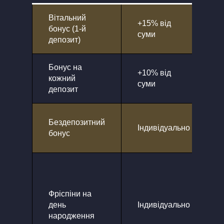
Вітальний
+15% від
бонус (1-й
суми
депозит)
Бонус на
+10% від
кожний
суми
депозит
Бездепозитний
Індивідуально
бонус
Фріспіни на
день
Індивідуально
народження