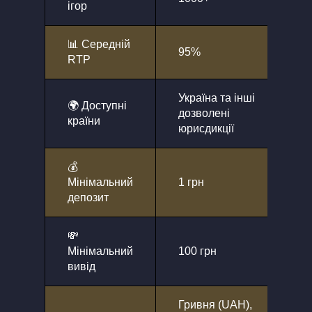
ігор
📊 Середній
95%
RTP
Україна та інші
🌍 Доступні
дозволені
країни
юрисдикції
💰
Мінімальний
1 грн
депозит
💸
Мінімальний
100 грн
вивід
Гривня (UAH),