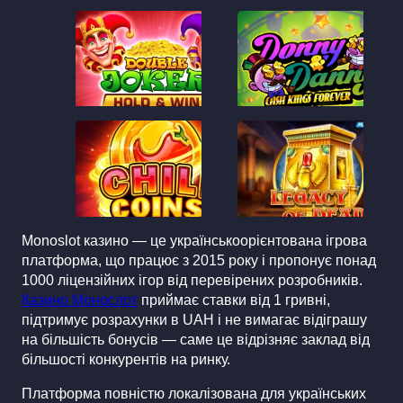
Monoslot казино — це українськоорієнтована ігрова
платформа, що працює з 2015 року і пропонує понад
1000 ліцензійних ігор від перевірених розробників.
Казино Монослот
приймає ставки від 1 гривні,
підтримує розрахунки в UAH і не вимагає відіграшу
на більшість бонусів — саме це відрізняє заклад від
більшості конкурентів на ринку.
Платформа повністю локалізована для українських