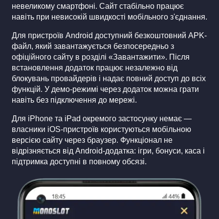
невеликому смартфоні. Сайт стабільно працює
навіть при невисокій швидкості мобільного з'єднання.
Для пристроїв Android доступний безкоштовний APK-
файл, який завантажується безпосередньо з
офіційного сайту в розділі «Завантажити». Після
встановлення додаток працює незалежно від
блокувань провайдерів і надає повний доступ до всіх
функцій. У демо-режимі через додаток можна грати
навіть без підключення до мережі.
Для iPhone та iPad окремого застосунку немає —
власники iOS-пристроїв користуються мобільною
версією сайту через браузер. Функціонал не
відрізняється від Android-додатка: ігри, бонуси, каса і
підтримка доступні в повному обсязі.