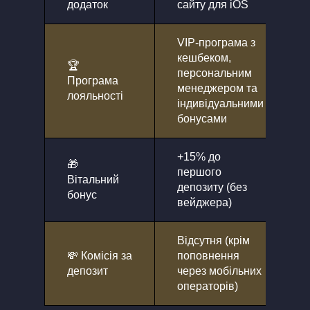
додаток
сайту для iOS
VIP-програма з
кешбеком,
🏆
персональним
Програма
менеджером та
лояльності
індивідуальними
бонусами
+15% до
🎁
першого
Вітальний
депозиту (без
бонус
вейджера)
Відсутня (крім
💸 Комісія за
поповнення
депозит
через мобільних
операторів)