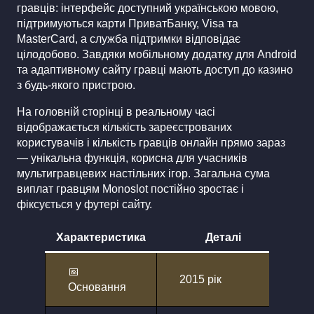
гравців: інтерфейс доступний українською мовою,
підтримуються карти ПриватБанку, Visa та
MasterCard, а служба підтримки відповідає
цілодобово. Завдяки мобільному додатку для Android
та адаптивному сайту гравці мають доступ до казино
з будь-якого пристрою.
На головній сторінці в реальному часі
відображається кількість зареєстрованих
користувачів і кількість гравців онлайн прямо зараз
— унікальна функція, корисна для учасників
мультигравцевих настільних ігор. Загальна сума
виплат гравцям Monoslot постійно зростає і
фіксується у футері сайту.
Характеристика
Деталі
📅
2015 рік
Основання