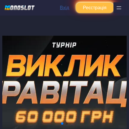
Перейти
Вхід
Реєстрація
до
вмісту