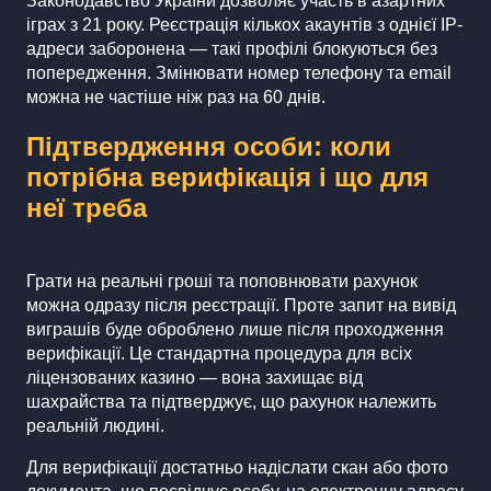
Законодавство України дозволяє участь в азартних
іграх з 21 року. Реєстрація кількох акаунтів з однієї IP-
адреси заборонена — такі профілі блокуються без
попередження. Змінювати номер телефону та email
можна не частіше ніж раз на 60 днів.
Підтвердження особи: коли
потрібна верифікація і що для
неї треба
Грати на реальні гроші та поповнювати рахунок
можна одразу після реєстрації. Проте запит на вивід
виграшів буде оброблено лише після проходження
верифікації. Це стандартна процедура для всіх
ліцензованих казино — вона захищає від
шахрайства та підтверджує, що рахунок належить
реальній людині.
Для верифікації достатньо надіслати скан або фото