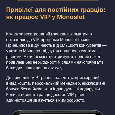
Привілеї для постійних гравців:
як працює VIP у Monoslot
Кожен зареєстрований гравець автоматично
потрапляє до VIP-програми Monoslot казино.
Принципова відмінність від більшості конкурентів —
у казино Монослот відсутня ступенева система з
рівнями. Активні клієнти отримують повний пакет
привілеїв без необхідності місяцями накопичувати
бали для підвищення статусу.
До привілеїв VIP-гравців належать: прискорений
вивід коштів, персональний менеджер, ексклюзивні
бонуси без вейджера та індивідуальні подарунки.
Коли активність гравця досягає VIP-рівня,
адміністрація зв'язується з ним особисто.