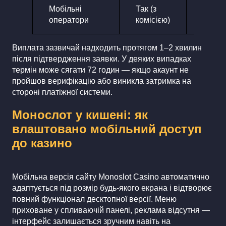
Мобільні
Так (з
Ні
оператори
комісією)
Виплата зазвичай надходить протягом 1–2 хвилин
після підтвердження заявки. У деяких випадках
термін може сягати 72 годин — якщо акаунт не
пройшов верифікацію або виникла затримка на
стороні платіжної системи.
Монослот у кишені: як
влаштовано мобільний доступ
до казино
Мобільна версія сайту Monoslot Casino автоматично
адаптується під розмір будь-якого екрана і відтворює
повний функціонал десктопної версії. Меню
приховане у спливаючій панелі, реклама відсутня —
інтерфейс залишається зручним навіть на